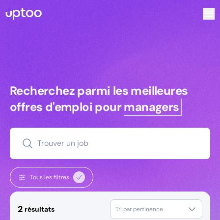
Recherchez parmi les meilleures offres d’emploi pour Tec
Recherchez parmi les meilleures off
Recherchez parmi les meilleures
offres d'emploi pour
managers
Trouver un job
Tous les filtres
2
résultats
Tri par pertinence