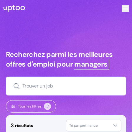
Recherchez parmi les meilleures offres d’emploi pour Tec
Recherchez parmi les meilleures off
Recherchez parmi les meilleures
offres d'emploi pour
managers
Trouver un job
Tous les filtres
3
résultats
Tri par pertinence