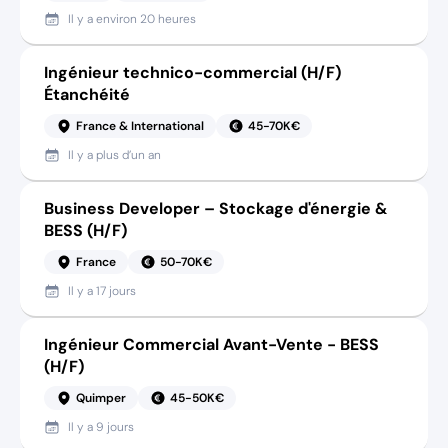
Il y a
environ 20 heures
Ingénieur technico-commercial (H/F)
Étanchéité
France & International
45-70K€
Il y a
plus d’un an
Business Developer – Stockage d'énergie &
BESS (H/F)
France
50-70K€
Il y a
17 jours
Ingénieur Commercial Avant-Vente - BESS
(H/F)
Quimper
45-50K€
Il y a
9 jours