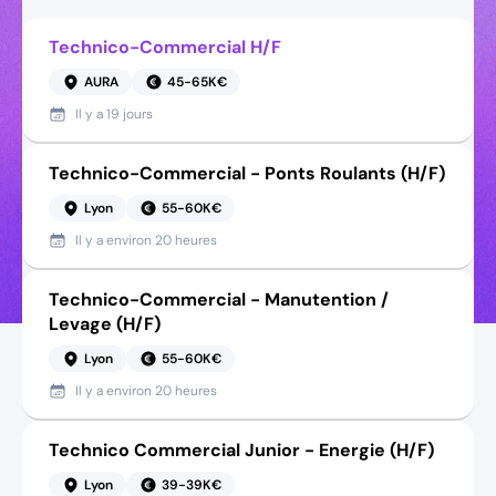
Technico-Commercial H/F
AURA
45-65K€
Il y a
19 jours
Technico-Commercial - Ponts Roulants (H/F)
Lyon
55-60K€
Il y a
environ 20 heures
Technico-Commercial - Manutention /
Levage (H/F)
Lyon
55-60K€
Il y a
environ 20 heures
Technico Commercial Junior - Energie (H/F)
Lyon
39-39K€