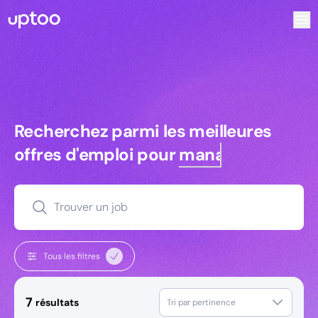
Recherchez parmi les meilleures offres d’emploi pour Tech
Recherchez parmi les meilleures off
Recherchez parmi les meilleures
offres d'emploi pour
managers
Trouver un job
Tous les filtres
7
résultats
Tri par pertinence