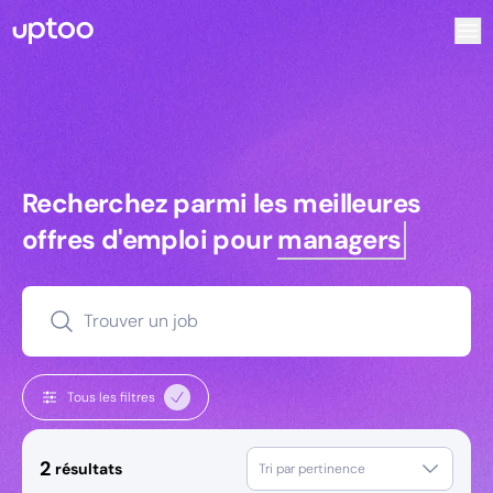
Recherchez parmi les meilleures offres d’emploi pour Tec
Recherchez parmi les meilleures off
Recherchez parmi les meilleures
offres d'emploi pour
managers
Trouver un job
Tous les filtres
2
résultats
Tri par pertinence