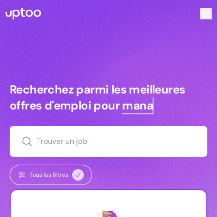
Recherchez parmi les meilleures offres d’emploi pour Tech
Recherchez parmi les meilleures off
Recherchez parmi les meilleures
offres d'emploi pour
managers
Trouver un job
Tous les filtres