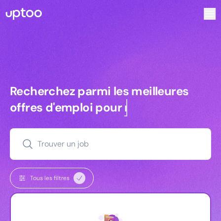
Recherchez parmi les meilleures offres d’emploi pour VRP
Recherchez parmi les meilleures off
Recherchez parmi les meilleures
offres d'emploi pour
managers
Trouver un job
Tous les filtres