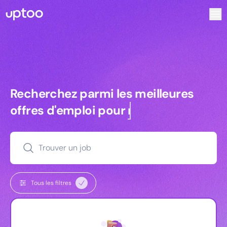
Recherchez parmi les meilleures offres d’emploi pour Vrp | A
Recherchez parmi les meilleures off
Recherchez parmi les meilleures
offres d'emploi pour
commerciaux
Trouver un job
Tous les filtres