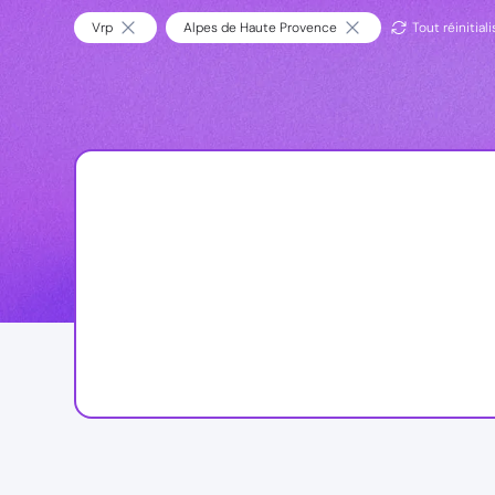
Vrp
Alpes de Haute Provence
Tout réinitiali