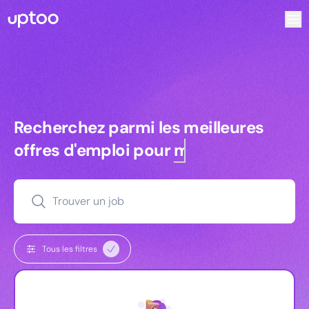
Recherchez parmi les meilleures offres d’emploi pour Vrp |
Recherchez parmi les meilleures off
Recherchez parmi les meilleures
offres d'emploi pour
managers
Trouver un job
Tous les filtres