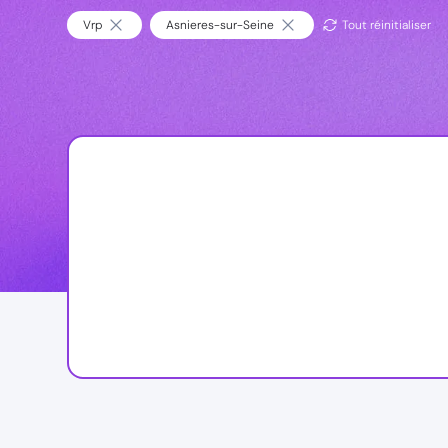
Vrp
Asnieres-sur-Seine
Tout réinitialiser