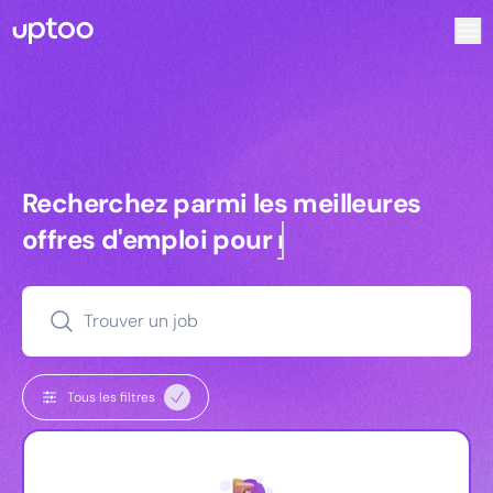
Recherchez parmi les meilleures offres d’emploi pour Vrp 
Recherchez parmi les meilleures off
Recherchez parmi les meilleures
offres d'emploi pour
commerciaux
Trouver un job
Tous les filtres