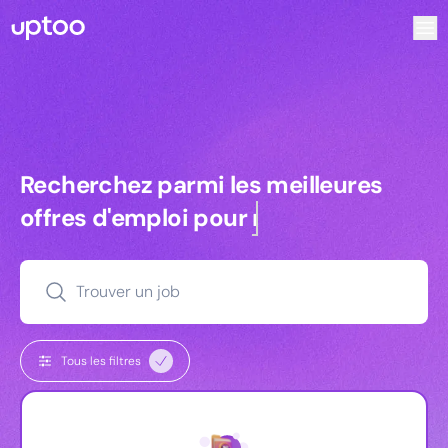
Recherchez parmi les meilleures offres d’emploi pour Vrp |
Recherchez parmi les meilleures off
Recherchez parmi les meilleures
offres d'emploi pour
managers
Trouver un job
Tous les filtres