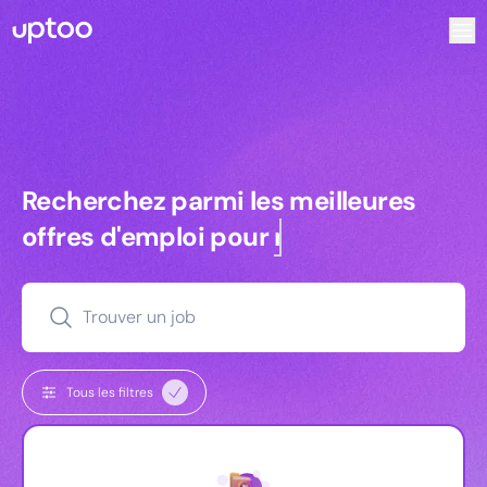
Recherchez parmi les meilleures offres d’emploi pour Vrp |
Recherchez parmi les meilleures off
Recherchez parmi les meilleures
offres d'emploi pour
managers
Trouver un job
Tous les filtres