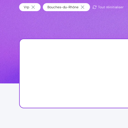
Vrp
Bouches-du-Rhône
Tout réinitialiser