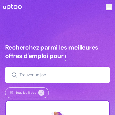
Recherchez parmi les meilleures offres d’emploi pour Vrp |
Recherchez parmi les meilleures off
Recherchez parmi les meilleures
offres d'emploi pour
commerciaux
Trouver un job
Tous les filtres