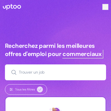
Recherchez parmi les meilleures offres d’emploi pour Vrp |
Recherchez parmi les meilleures off
Recherchez parmi les meilleures
offres d'emploi pour
commerciaux
Trouver un job
Tous les filtres