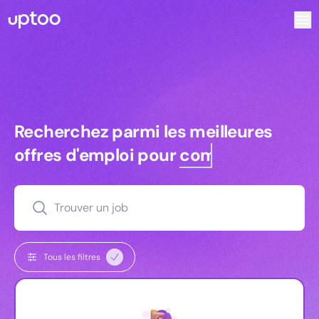
Recherchez parmi les meilleures offres d’emploi pour Vrp 
Recherchez parmi les meilleures off
Recherchez parmi les meilleures
offres d'emploi pour
commerciaux
Trouver un job
Tous les filtres