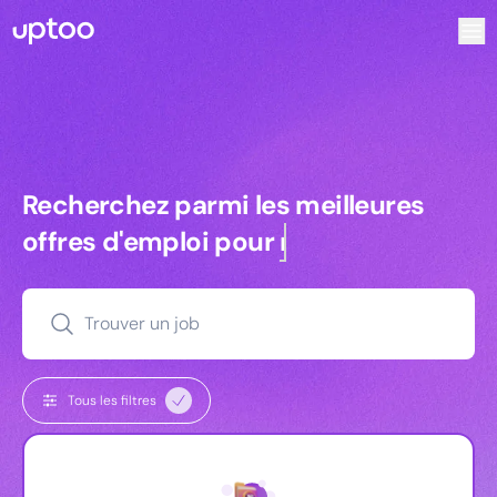
Recherchez parmi les meilleures offres d’emploi pour Vrp 
Recherchez parmi les meilleures off
Recherchez parmi les meilleures
offres d'emploi pour
commerciaux
Trouver un job
Tous les filtres