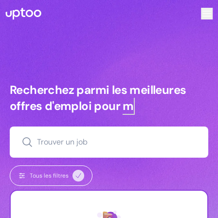
Recherchez parmi les meilleures offres d’emploi pour Vrp |
Recherchez parmi les meilleures off
Recherchez parmi les meilleures
offres d'emploi pour
managers
Trouver un job
Tous les filtres