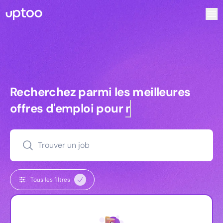
Recherchez parmi les meilleures offres d’emploi pour Vrp 
Recherchez parmi les meilleures off
Recherchez parmi les meilleures
offres d'emploi pour
managers
Trouver un job
Tous les filtres