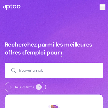
Recherchez parmi les meilleures offres d’emploi pour Vrp 
Recherchez parmi les meilleures off
Recherchez parmi les meilleures
offres d'emploi pour
managers
Trouver un job
Tous les filtres