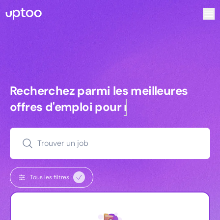
Recherchez parmi les meilleures offres d’emploi pour Vrp | 
Recherchez parmi les meilleures off
Recherchez parmi les meilleures
offres d'emploi pour
commerciaux
Trouver un job
Tous les filtres