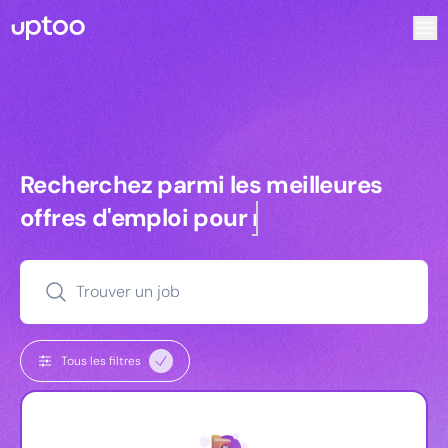
Recherchez parmi les meilleures offres d’emploi pour Vrp |
Recherchez parmi les meilleures off
Recherchez parmi les meilleures
offres d'emploi pour
managers
Trouver un job
Tous les filtres