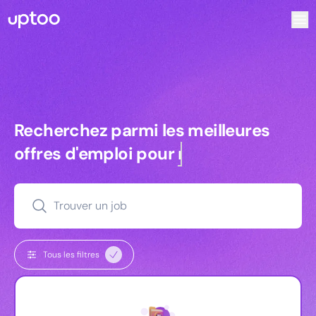
Recherchez parmi les meilleures offres d’emploi pour Vrp | 
Recherchez parmi les meilleures off
Recherchez parmi les meilleures
offres d'emploi pour
managers
Trouver un job
Tous les filtres