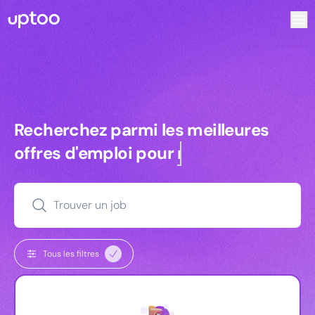
Recherchez parmi les meilleures offres d’emploi pour Vrp 
Recherchez parmi les meilleures off
Recherchez parmi les meilleures
offres d'emploi pour
managers
Trouver un job
Tous les filtres