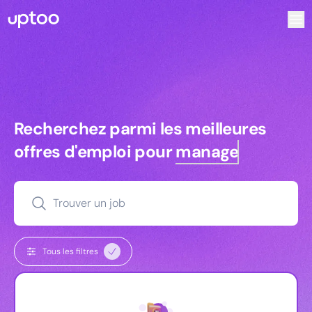
Recherchez parmi les meilleures offres d’emploi pour Vrp | 
Recherchez parmi les meilleures off
Recherchez parmi les meilleures
offres d'emploi pour
managers
Trouver un job
Tous les filtres