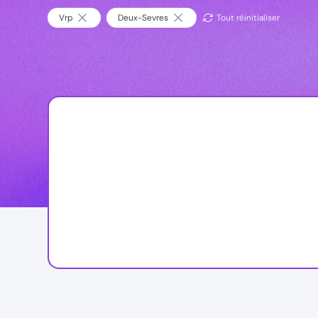
Vrp
Deux-Sevres
Tout réinitialiser