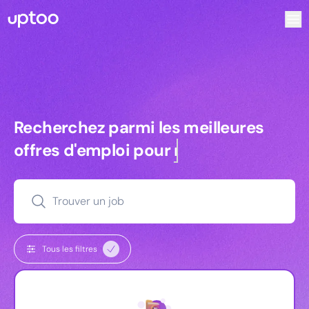
Recherchez parmi les meilleures offres d’emploi pour Vrp 
Recherchez parmi les meilleures off
Recherchez parmi les meilleures
offres d'emploi pour
managers
Trouver un job
Tous les filtres