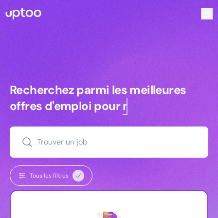
Recherchez parmi les meilleures offres d’emploi pour Vrp |
Recherchez parmi les meilleures off
Recherchez parmi les meilleures
offres d'emploi pour
managers
Trouver un job
Tous les filtres