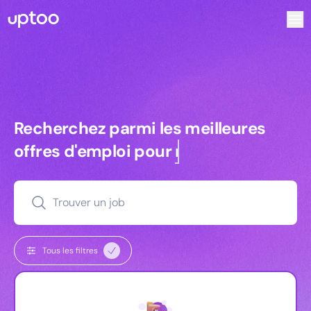
Recherchez parmi les meilleures offres d’emploi pour Vrp 
Recherchez parmi les meilleures off
Recherchez parmi les meilleures
offres d'emploi pour
managers
Trouver un job
Tous les filtres