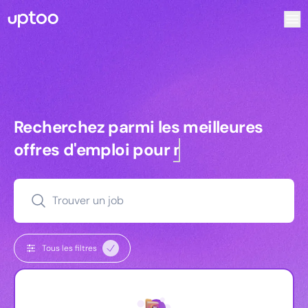
Recherchez parmi les meilleures offres d’emploi pour Vrp
Recherchez parmi les meilleures off
Recherchez parmi les meilleures
offres d'emploi pour
managers
Trouver un job
Tous les filtres