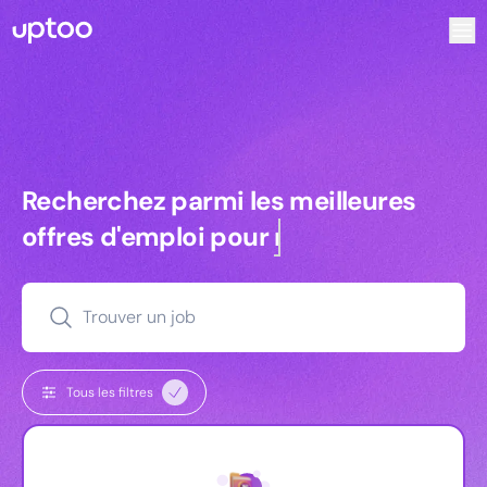
Recherchez parmi les meilleures offres d’emploi pour Vrp
Recherchez parmi les meilleures off
Recherchez parmi les meilleures
offres d'emploi pour
managers
Trouver un job
Tous les filtres