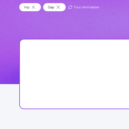
Vrp
Gap
Tout réinitialiser