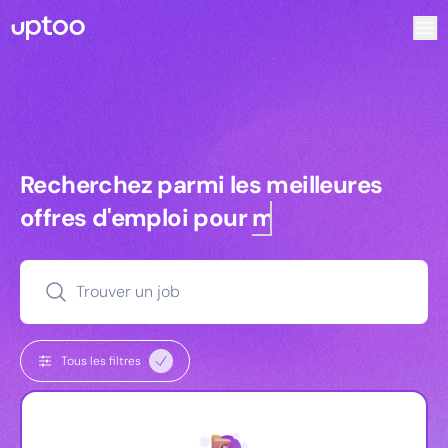
Recherchez parmi les meilleures offres d’emploi pour Vrp |
Recherchez parmi les meilleures off
Recherchez parmi les meilleures
offres d'emploi pour
managers
Trouver un job
Tous les filtres