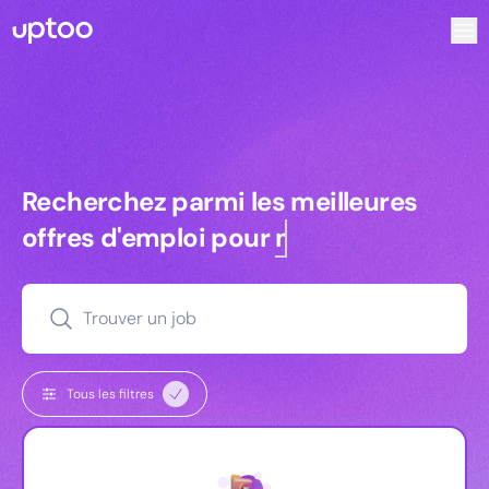
Recherchez parmi les meilleures offres d’emploi pour Vrp | 
Recherchez parmi les meilleures off
Recherchez parmi les meilleures
offres d'emploi pour
managers
Trouver un job
Tous les filtres