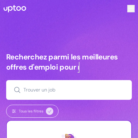
Recherchez parmi les meilleures offres d’emploi pour Vrp 
Recherchez parmi les meilleures off
Recherchez parmi les meilleures
offres d'emploi pour
commerciaux
Trouver un job
Tous les filtres