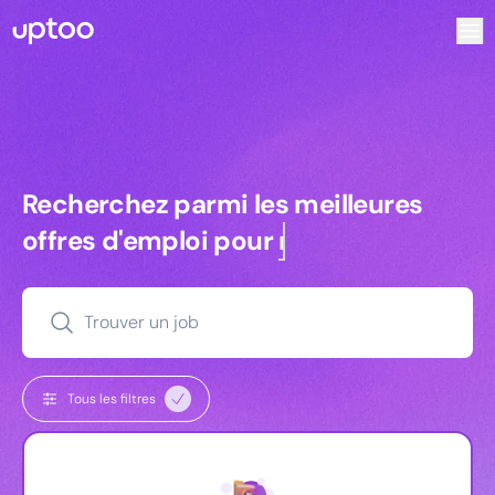
Recherchez parmi les meilleures offres d’emploi pour Vrp 
Recherchez parmi les meilleures off
Recherchez parmi les meilleures
offres d'emploi pour
commerciaux
Trouver un job
Tous les filtres