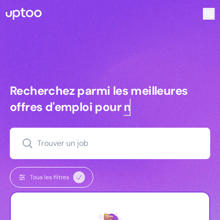
Recherchez parmi les meilleures offres d’emploi pour Vrp
Recherchez parmi les meilleures off
Recherchez parmi les meilleures
offres d'emploi pour
managers
Trouver un job
Tous les filtres