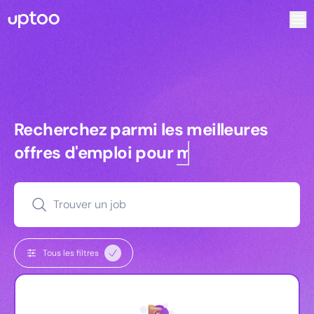
Recherchez parmi les meilleures offres d’emploi pour Vrp
Recherchez parmi les meilleures off
Recherchez parmi les meilleures
offres d'emploi pour
managers
Trouver un job
Tous les filtres