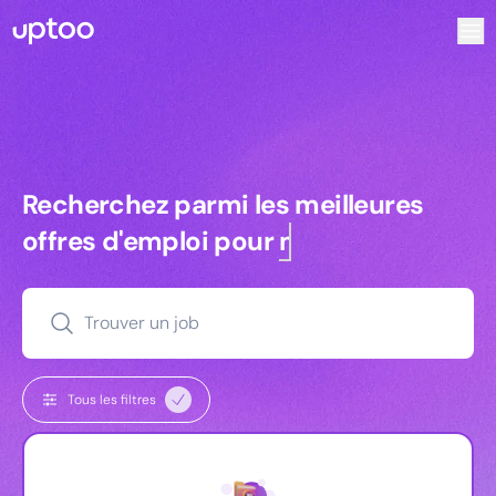
Recherchez parmi les meilleures offres d’emploi pour Vrp
Recherchez parmi les meilleures off
Recherchez parmi les meilleures
offres d'emploi pour
managers
Trouver un job
Tous les filtres