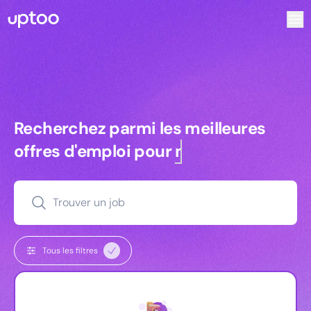
Recherchez parmi les meilleures offres d’emploi pour Vrp |
Recherchez parmi les meilleures off
Recherchez parmi les meilleures
offres d'emploi pour
managers
Trouver un job
Tous les filtres