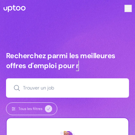
Recherchez parmi les meilleures offres d’emploi pour Vrp | 
Recherchez parmi les meilleures off
Recherchez parmi les meilleures
offres d'emploi pour
managers
Trouver un job
Tous les filtres