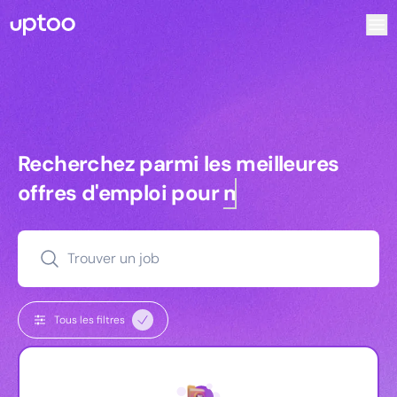
Recherchez parmi les meilleures offres d’emploi pour Vrp |
Recherchez parmi les meilleures off
Recherchez parmi les meilleures
offres d'emploi pour
managers
Trouver un job
Tous les filtres