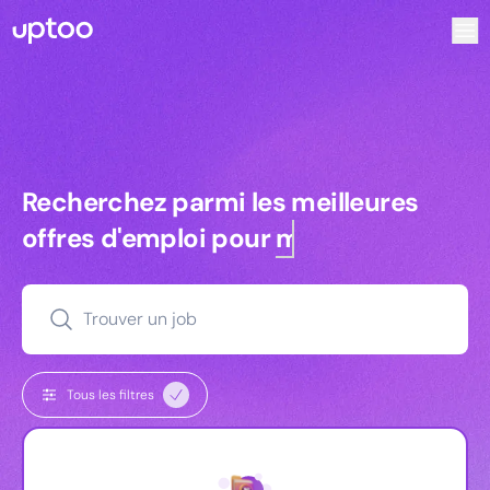
Recherchez parmi les meilleures offres d’emploi pour Vrp |
Recherchez parmi les meilleures off
Recherchez parmi les meilleures
offres d'emploi pour
managers
Trouver un job
Tous les filtres