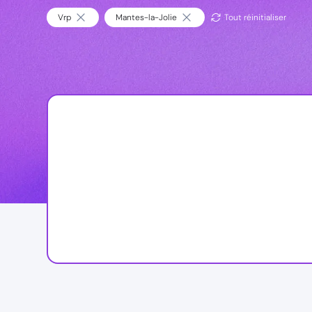
Vrp
Mantes-la-Jolie
Tout réinitialiser