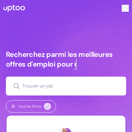
Recherchez parmi les meilleures offres d’emploi pour Vrp 
Recherchez parmi les meilleures off
Recherchez parmi les meilleures
offres d'emploi pour
managers
Trouver un job
Tous les filtres