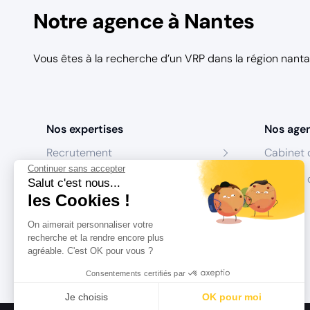
Notre agence à Nantes
Vous êtes à la recherche d’un VRP dans la région nan
Nos expertises
Nos age
Recrutement
Cabinet 
Continuer sans accepter
Formation
Centres 
Salut c'est nous...
les Cookies !
Coaching
On aimerait personnaliser votre
Conseil
recherche et la rendre encore plus
agréable. C'est OK pour vous ?
Consentements certifiés par
Je choisis
OK pour moi