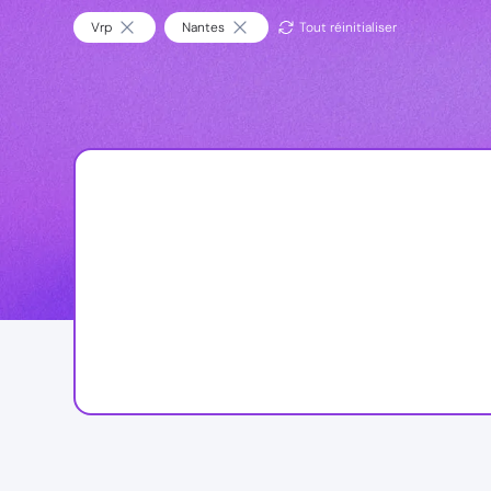
Vrp
Nantes
Tout réinitialiser