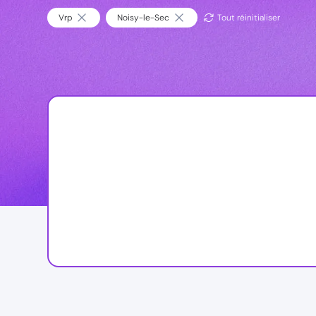
Vrp
Noisy-le-Sec
Tout réinitialiser