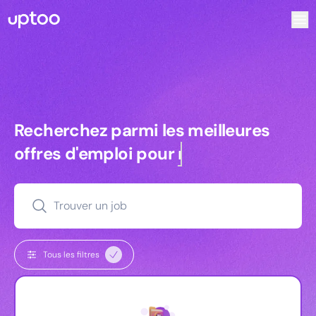
Recherchez parmi les meilleures offres d’emploi pour Vrp |
Recherchez parmi les meilleures off
Recherchez parmi les meilleures
offres d'emploi pour
commerciaux
Trouver un job
Tous les filtres