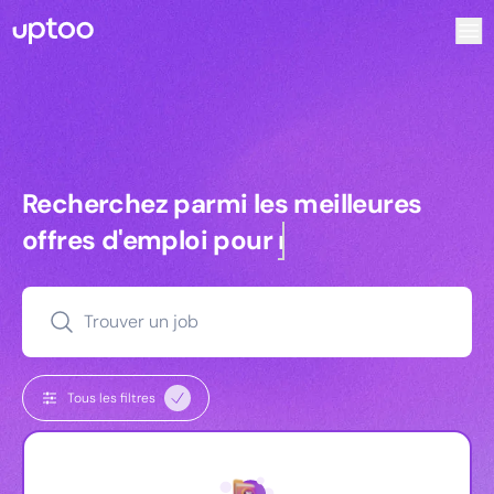
Recherchez parmi les meilleures offres d’emploi pour Vrp |
Recherchez parmi les meilleures off
Recherchez parmi les meilleures
offres d'emploi pour
commerciaux
Trouver un job
Tous les filtres